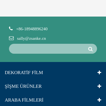
+86-18948896240
sally@zsanke.cn
DEKORATIF FILM
ŞIŞME ÜRÜNLER
ARABA FILMLERI